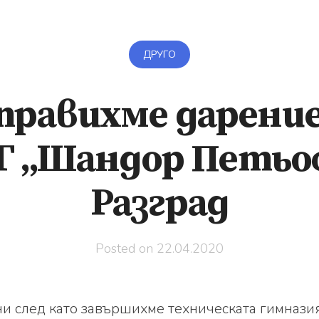
ДРУГО
правихме дарение
 „Шандор Петьо
Разград
Posted on
22.04.2020
и след като завършихме техническата гимназия