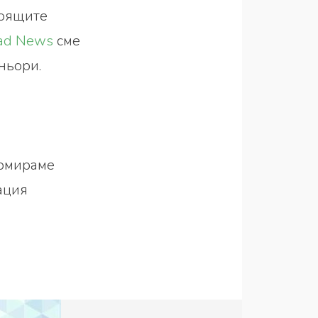
тоящите
rad News
сме
ньори.
ормираме
ация