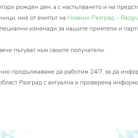
тори рожден ден, а с настъпването и на предс
ници, ние от екипът на
Новини Разград – Razg
пециални изненади за нашите приятели и парт
ече пътуват към своите получатели.
но продължаваме да работим 24/7, за да инф
област Разград с актуална и проверена информ