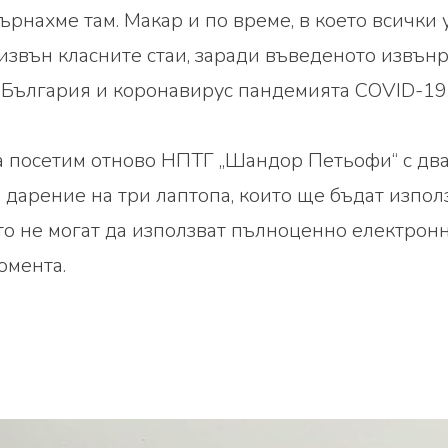
върнахме там. Макар и по време, в което всички
извън класните стаи, заради въведеното извън
България и коронавирус пандемията COVID-19
 посетим отново НПТГ „Шандор Петьофи“ с два
 дарение на три лаптопа, които ще бъдат изпол
то не могат да използват пълноценно електрон
омента.