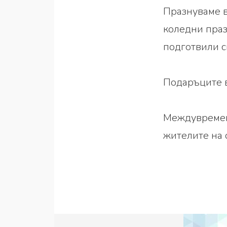
Празнуваме в
коледни праз
подготвили с
Подаръците в
Междувремен
жителите на 