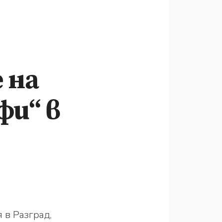
 на
фи“ в
 в Разград,