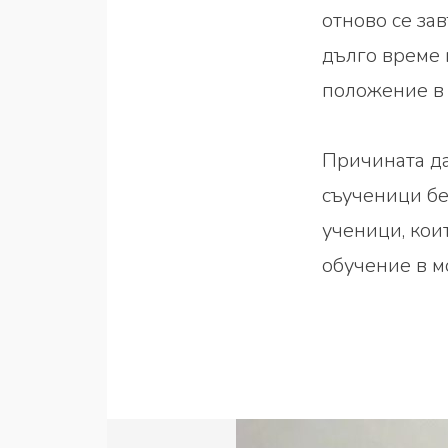
отново се за
дълго време 
положение в 
Причината да
съученици бе
ученици, кои
обучение в м