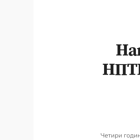
На
НПТГ
Четири годин