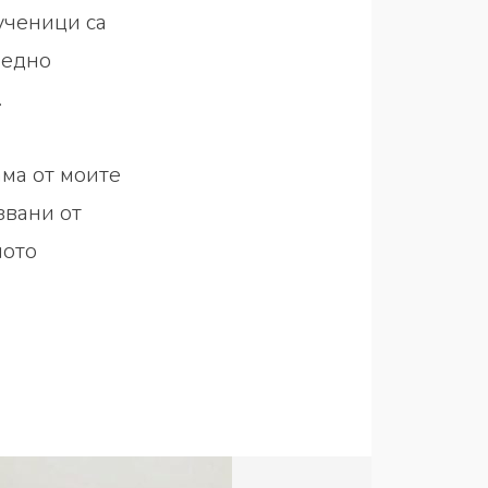
 ученици са
редно
.
ма от моите
звани от
ното